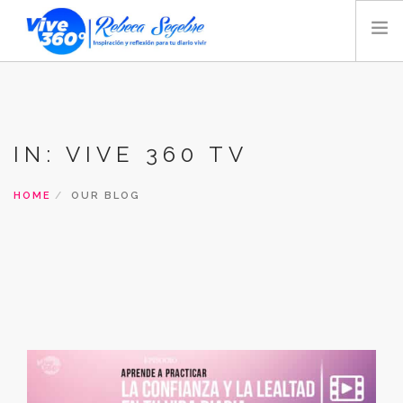
INICIO
BLOG
IN: VIVE 360 TV
VIDEO
AUDIO
HOME
OUR BLOG
TIENDA
MAGAZINE
REBECA SEGEBRE
BIOGRAFÍA
CONTACTO
RADIO