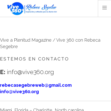
INICIO
BLOG
Vive a Plenitud Magazine / Vive 360 con Rebeca
VIDEO
Segebre
AUDIO
TIENDA
ESTEMOS EN CONTACTO
MAGAZINE
E:
info@vive360.org
REBECA SEGEBRE
BIOGRAFÍA
rebecasegebreweb@gmail.com
CONTACTO
info@vive360.org
RADIO
Miami, Florida – Charlotte, North carolina