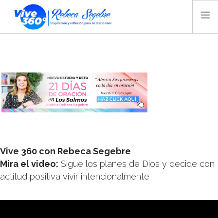
INICIO
BLOG
VIDEO
AUDIO
TIENDA
MAGAZINE
REBECA SEGEBRE
Vive 360 con Rebeca Segebre
BIOGRAFÍA
Mira el video:
Sigue los planes de Dios y decide con
CONTACTO
actitud positiva vivir intencionalmente
RADIO