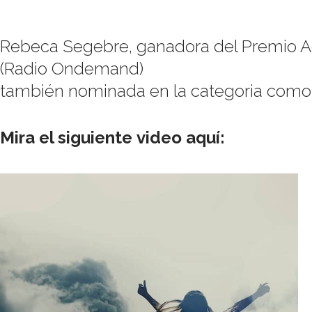
Rebeca Segebre, ganadora del Premio Ag
(Radio Ondemand)
también nominada en la categoria como
Mira el siguiente video aquí:
Abraza el hábito de Leer Su Palabra
– 21 dias en Los Salmos junto a
Rebeca Segebre
Abraza el hábito de Leer Su Palabra: Creando hábitos espirituales
En el Programa de hoy hablamos sobre: Cómo hacer del estudio…