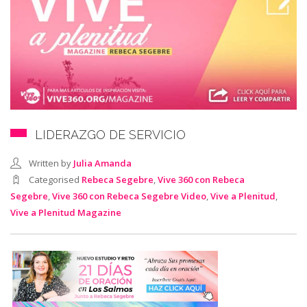
SEARCH SITE
LIDERAZGO DE SERVICIO
Written by
Julia Amanda
Categorised
Rebeca Segebre
,
Vive 360 con Rebeca
Segebre
,
Vive 360 con Rebeca Segebre Video
,
Vive a Plenitud
,
Vive a Plenitud Magazine