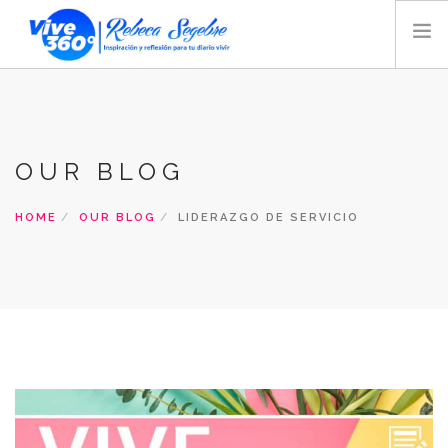
INICIO
BLOG
OUR BLOG
VIDEO
AUDIO
HOME
OUR BLOG
LIDERAZGO DE SERVICIO
TIENDA
MAGAZINE
REBECA SEGEBRE
BIOGRAFÍA
CONTACTO
RADIO