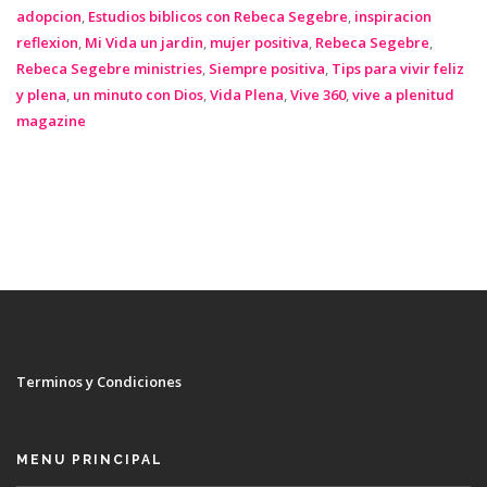
adopcion
,
Estudios biblicos con Rebeca Segebre
,
inspiracion
reflexion
,
Mi Vida un jardin
,
mujer positiva
,
Rebeca Segebre
,
Rebeca Segebre ministries
,
Siempre positiva
,
Tips para vivir feliz
y plena
,
un minuto con Dios
,
Vida Plena
,
Vive 360
,
vive a plenitud
magazine
Terminos y Condiciones
MENU PRINCIPAL