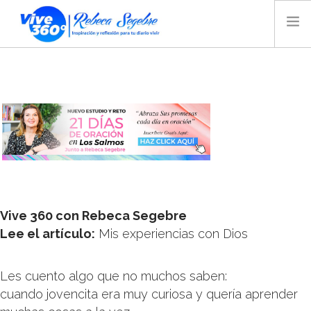
INICIO
BLOG
VIDEO
AUDIO
TIENDA
MAGAZINE
REBECA SEGEBRE
Vive 360 con Rebeca Segebre
BIOGRAFÍA
Lee el artículo:
Mis experiencias con Dios
CONTACTO
RADIO
Les cuento algo que no muchos saben:
cuando jovencita era muy curiosa y quería aprender