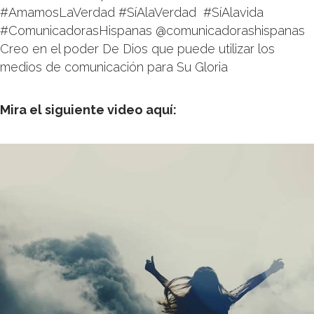
‪#AmamosLaVerdad‬ ‪#SíAlaVerdad ‬ ‪#SíAlavida ‬
‪#ComunicadorasHispanas @comunicadorashispanas
Creo en el poder De Dios que puede utilizar los
medios de comunicación para Su Gloria
Mira el siguiente video aquí: