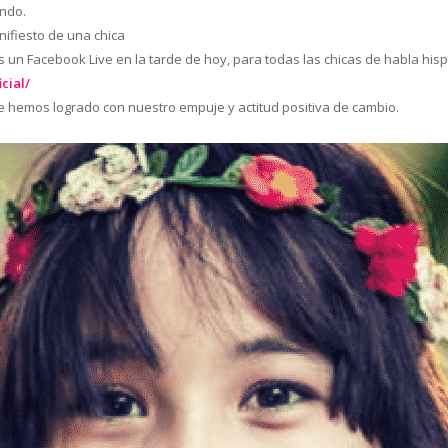
undo.
nifiesto de una chica
 un Facebook Live en la tarde de hoy, para todas las chicas de habla his
cial/
ue hemos logrado con nuestro empuje y actitud positiva de cambio.