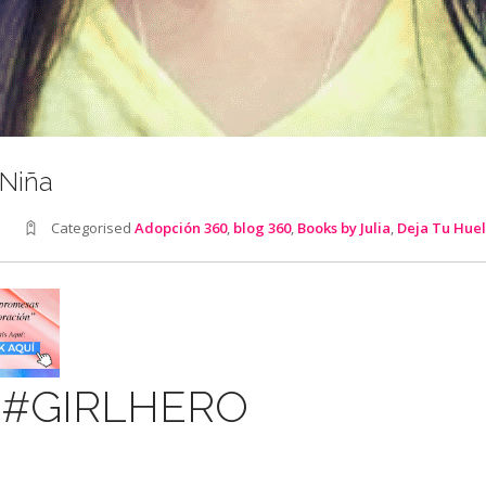
 Niña
Categorised
Adopción 360
,
blog 360
,
Books by Julia
,
Deja Tu Huel
or #GIRLHERO