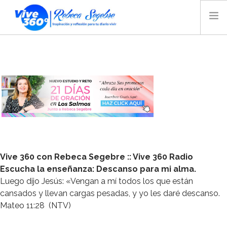
INICIO
BLOG
VIDEO
AUDIO
TIENDA
MAGAZINE
REBECA SEGEBRE
Vive 360 con Rebeca Segebre
:: Vive 360 Radio
BIOGRAFÍA
Escucha la enseñanza: Descanso para mi alma.
Luego dijo Jesús: «Vengan a mí todos los que están
CONTACTO
cansados y llevan cargas pesadas, y yo les daré descanso.
RADIO
Mateo 11:28 (NTV)