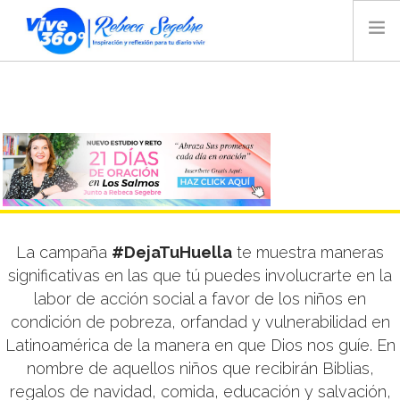
INICIO
BLOG
VIDEO
AUDIO
TIENDA
MAGAZINE
La campaña
#DejaTuHuella
te muestra maneras
REBECA SEGEBRE
significativas en las que tú puedes involucrarte en la
BIOGRAFÍA
labor de acción social a favor de los niños en
condición de pobreza, orfandad y vulnerabilidad en
CONTACTO
Latinoamérica de la manera en que Dios nos guíe. En
RADIO
nombre de aquellos niños que recibirán Biblias,
regalos de navidad, comida, educación y salvación,